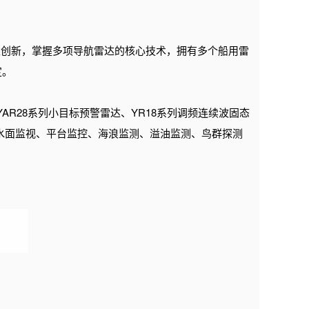
主创新，掌握多项导航雷达的核心技术，拥有多个船用雷
定。
、YAR28系列小目标预警雷达、YR18系列调频连续波固态
、水面监视、平台监控、海浪监测、溢油监测、鸟群探测