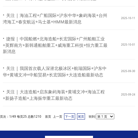
·
关注 | 海油工程+广船国际+沪东中华+象屿海装+台州
2025-10-11
湾海工+春安航运+马士基+HMM最新消息
·
捷报 | 中国船燃+北海造船+长宏国际+广州船舶工业
+英辉南方+新韩通船舶重工+威海重工科技+恒力重工最
2025-10-01
新消息
·
关注 | 我国首次载人深潜北极冰区+航瑞国际+沪东中
2025-09-30
华+黄埔文冲+中船贸易+长宏国际+大连造船最新动态
·
关注 | 大连造船+启东象屿海装+黄埔文冲+海油工程
2025-09-24
+新扬子造船+上海振华重工最新动态
页次：1/49 每页25 总数1210 首页 上一页
下一页
尾页
转到: