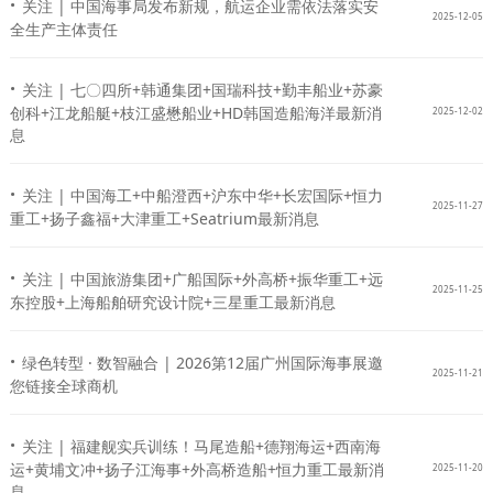
·
关注 | 中国海事局发布新规，航运企业需依法落实安
2025-12-05
全生产主体责任
·
关注 | 七〇四所+韩通集团+国瑞科技+勤丰船业+苏豪
创科+江龙船艇+枝江盛懋船业+HD韩国造船海洋最新消
2025-12-02
息
·
关注 | 中国海工+中船澄西+沪东中华+长宏国际+恒力
2025-11-27
重工+扬子鑫福+大津重工+Seatrium最新消息
·
关注 | 中国旅游集团+广船国际+外高桥+振华重工+远
2025-11-25
东控股+上海船舶研究设计院+三星重工最新消息
·
绿色转型 · 数智融合 | 2026第12届广州国际海事展邀
2025-11-21
您链接全球商机
·
关注 | 福建舰实兵训练！马尾造船+德翔海运+西南海
运+黄埔文冲+扬子江海事+外高桥造船+恒力重工最新消
2025-11-20
息