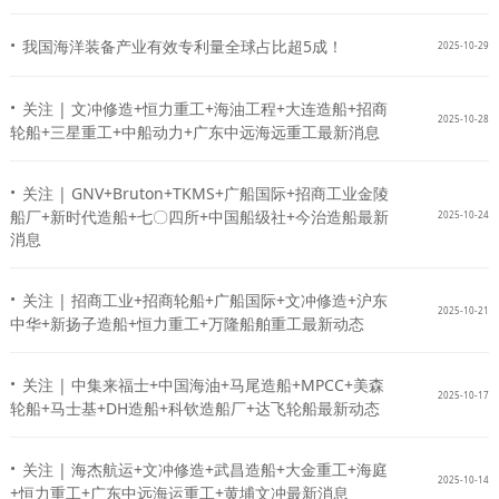
·
我国海洋装备产业有效专利量全球占比超5成！
2025-10-29
·
关注 | 文冲修造+恒力重工+海油工程+大连造船+招商
2025-10-28
轮船+三星重工+中船动力+广东中远海远重工最新消息
·
关注 | GNV+Bruton+TKMS+广船国际+招商工业金陵
船厂+新时代造船+七〇四所+中国船级社+今治造船最新
2025-10-24
消息
·
关注 | 招商工业+招商轮船+广船国际+文冲修造+沪东
2025-10-21
中华+新扬子造船+恒力重工+万隆船舶重工最新动态
·
关注 | 中集来福士+中国海油+马尾造船+MPCC+美森
2025-10-17
轮船+马士基+DH造船+科钦造船厂+达飞轮船最新动态
·
关注 | 海杰航运+文冲修造+武昌造船+大金重工+海庭
2025-10-14
+恒力重工+广东中远海运重工+黄埔文冲最新消息