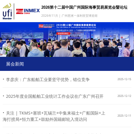
2026第十二届中国广州国际海事贸易展览会暨论坛
2026年11月 | 广州琶洲 • 保利世贸博览馆
网站首页
我要参展
我要参会
我要参观
展会新闻
商旅服务
·
李彦庆：广东船舶工业要坚守优势，错位竞争
2025-12-15
媒体中心
·
下载中心
2025年度全国船舶工业统计工作会议在广东广州召开
2025-12-12
关于我们
·
关注 | TKMS+塞班+瓦锡兰+中集来福士+广船国际+上
2025-12-11
海打捞局+恒力重工+鼓励外国籍邮轮入境访问