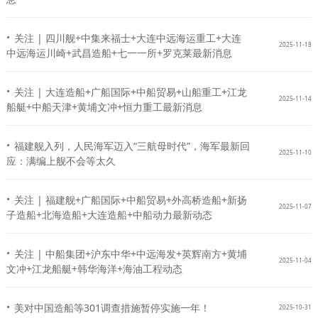
·
关注 | 四川舰+中集来福士+大连中远海运重工+大连
2025-11-18
中远海运川崎+武昌造船+七一一所+罗克莱最新消息
·
关注 | 大连造船+广船国际+中船贸易+山船重工+江龙
2025-11-14
船艇+中船天津+黄埔文冲+恒力重工最新消息
·
福建舰入列，人民海军迈入“三航母时代”，海军最新回
2025-11-10
应：满编上舰不会等太久
·
关注 | 福建舰+广船国际+中船贸易+外高桥造船+新扬
2025-11-07
子造船+北海造船+大连造船+中船动力最新动态
·
关注 | 中船集团+沪东中华+中远海发+英辉南方+黄埔
2025-11-04
文冲+江龙船艇+韩华海洋+海油工程动态
·
美对中国造船等301调查措施暂停实施一年！
2025-10-31