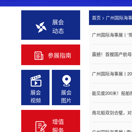
首页
>
广州国际海
展会
动态
广州国际海事展丨“
参展指南
震撼！首艘国产航母
广州国际海事展丨20
展会
展会
能见度200米！船
视频
图片
南北船双剑合璧，对
增值
服务
广州国际海事展 | 