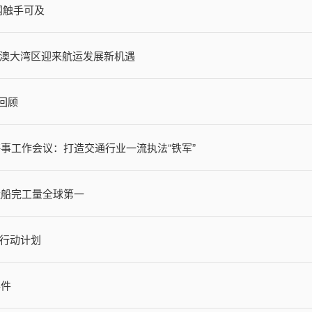
网触手可及
澳大湾区迎来航运发展新机遇
闻回顾
海事工作会议：打造交通行业一流执法“铁军”
造船完工量全球第一
行动计划
事件