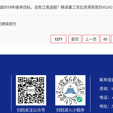
调2018年接单目标，击败江南造船？韩进重工苏比克将获首份VLG
我们继续前行
1271
首页
上一页
49
联系组
咨询：in
电话：+8
地址：
扫码关注公众号
扫码进入小程序