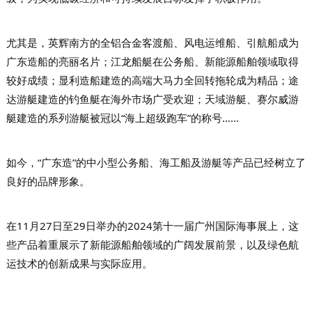
尤其是，英辉南方的全铝合金客渡船、风电运维船、引航船成为
广东造船的亮丽名片；
江龙船艇在公务船、新能源船舶领域取得
较好成绩；显利造船建造的高端大马力全回转拖轮成为精品；途
达游艇建造的钓鱼艇在海外市场广受欢迎；天域游艇、
赛尔威游
艇建造的系列游艇
被冠以“
海上超级跑车
”
的称号……
如今，“广东造”的中小型公务船、海工船及游艇等产品已经树立了
良好的品牌形象。
在11月27日至29日举办的2024第十一届广州国际海事展上，这
些产品着重展示了新能源船舶领域的广阔发展前景，以及绿色航
运技术的创新成果与实际应用。