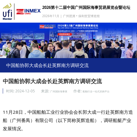
2026第十二届中国广州国际海事贸易展览会暨论坛
2026年11月 | 广州琶洲 • 保利世贸博览馆
网站首页
我要参展
我要参会
我要参观
中国船协郭大成会长赴英辉南方调研交流
商旅服务
中国船协郭大成会长赴英辉南方调研交流
媒体中心
时间:
2024-12-05
来源:
作者:
广州国际海事展
船舶行业一站式采购平台
下载中心
关于我们
11月28日，
中国船舶工业行业协会会长郭大成一行赴英辉南方造
船（广州番禺）有限公司（以下简称英辉造船），调研船艇产业
发展情况。